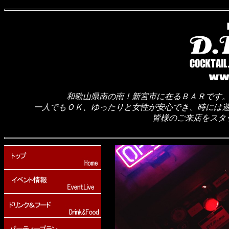
和歌山県南の南！新宮市に在るＢＡＲです
一人でもＯＫ、ゆったりと女性が安心でき、時には
皆様のご来店をスタ