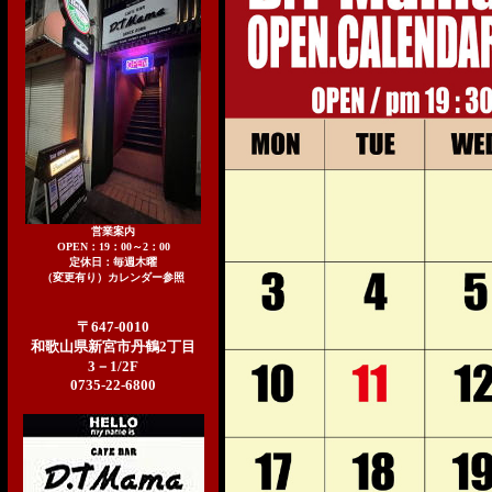
営業案内
OPEN：19：00～2：00
定休日：毎週木曜
（変更有り）カレンダー参照
〒647-0010
和歌山県新宮市丹鶴2丁目
3－1/2F
0735-22-6800